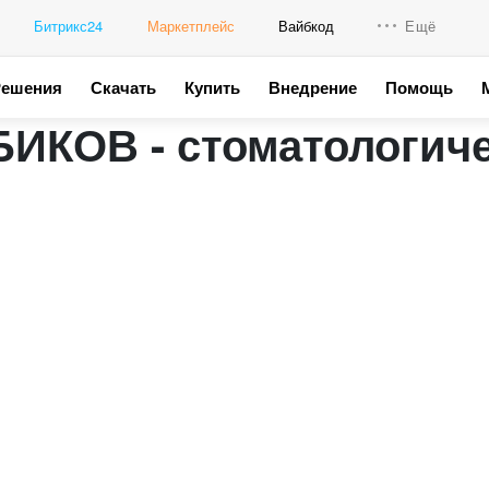
Битрикс24
Маркетплейс
Вайбкод
Ещё
Решения
Скачать
Купить
Внедрение
Помощь
Интеграци
ИКОВ - стоматологиче
Промо для