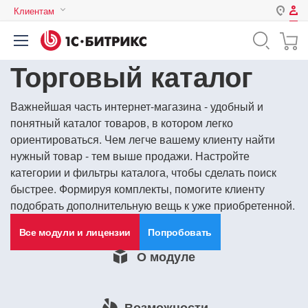
Клиентам
Авторизация
Россия
Торговый каталог
Нет аккаунта?
Зарегистрироваться
Казахстан
Беларусь
Логин
Важнейшая часть интернет-магазина - удобный и
понятный каталог товаров, в котором легко
ориентироваться. Чем легче вашему клиенту найти
нужный товар - тем выше продажи. Настройте
Пароль
категории и фильтры каталога, чтобы сделать поиск
быстрее. Формируя комплекты, помогите клиенту
Запомнить меня на этом
подобрать дополнительную вещь к уже приобретенной.
компьютере
Все модули и лицензии
Попробовать
Забыли свой пароль?
О модуле
или войдите с помощью
Возможности