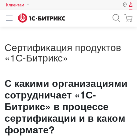
Клиентам
Авторизация
Россия
Нет аккаунта?
Зарегистрироваться
Казахстан
Беларусь
Сертификация продуктов
Логин
«1С-Битрикс»
Пароль
С какими организациями
Запомнить меня на этом
сотрудничает «1С-
компьютере
Битрикс» в процессе
Забыли свой пароль?
сертификации и в каком
формате?
или войдите с помощью