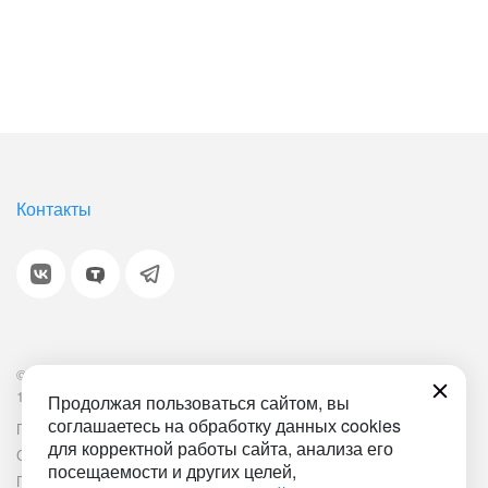
Контакты
© 2001-2026 «Битрикс», «1С-Битрикс». Работает на
1С-Битрикс: Управление сайтом.
Продолжая пользоваться сайтом, вы
соглашаетесь на обработку данных cookies
Политика обработки персональных данных
Наша ИТ-деятельность
для корректной работы сайта, анализа его
Соглашение об использовании сайта
Документ СОУТ
посещаемости и других целей,
План мероприятий по улучшению условий труда