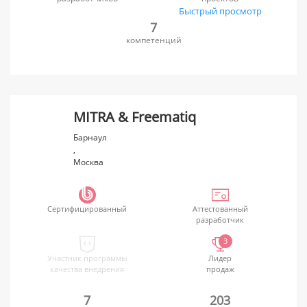
Быстрый просмотр
7
компетенций
MITRA & Freematiq
Барнаул
,
Москва
Сертифицированный
Аттестованный
разработчик
3
Участник программы
Лидер
качества внедрения
продаж
7
203