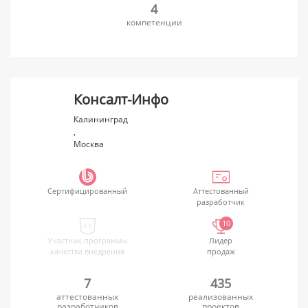
4
компетенции
Консалт-Инфо
Калининград
,
Москва
Сертифицированный
Аттестованный
разработчик
10
Участник программы
Лидер
качества внедрения
продаж
7
435
аттестованных
реализованных
разработчиков
проектов