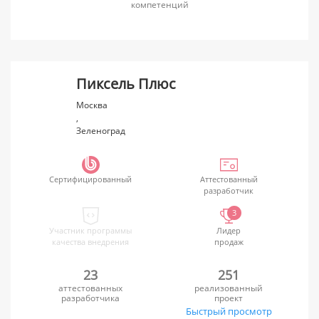
компетенций
Пиксель Плюс
Москва
,
Зеленоград
Сертифицированный
Аттестованный
разработчик
3
Участник программы
Лидер
качества внедрения
продаж
23
251
аттестованных
реализованный
разработчика
проект
Быстрый просмотр