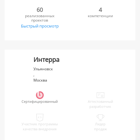
60
4
реализованных
компетенции
проектов
Быстрый просмотр
Интерра
Ульяновск
,
Москва
Сертифицированный
Аттестованный
разработчик
Участник программы
Лидер
качества внедрения
продаж