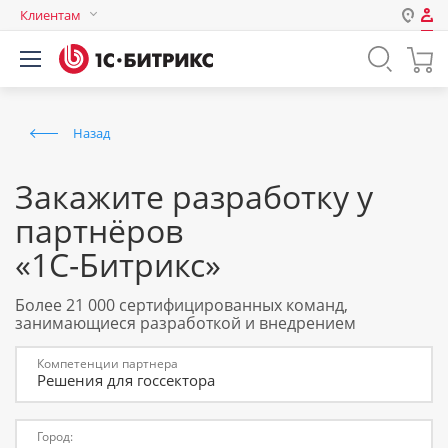
Клиентам
Авторизация
Россия
Нет аккаунта?
Зарегистрироваться
Казахстан
Назад
Беларусь
Логин
Закажите разработку у
партнёров
Пароль
«1С-Битрикс»
Запомнить меня на этом
Более 21 000 сертифицированных команд,
компьютере
занимающиеся разработкой и внедрением
Забыли свой пароль?
Компетенции партнера
Решения для госсектора
или войдите с помощью
Город: