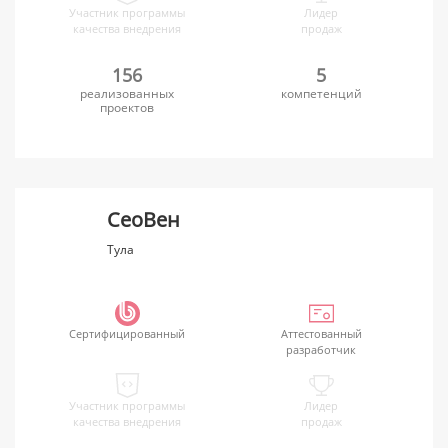
Участник программы
Лидер
качества внедрения
продаж
156
5
реализованных
компетенций
проектов
СеоВен
Тула
Сертифицированный
Аттестованный
разработчик
Участник программы
Лидер
качества внедрения
продаж