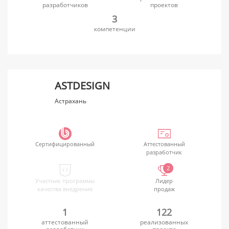
разработчиков
проектов
3
компетенции
ASTDESIGN
Астрахань
Сертифицированный
Аттестованный
разработчик
2
Участник программы
Лидер
качества внедрения
продаж
1
122
аттестованный
реализованных