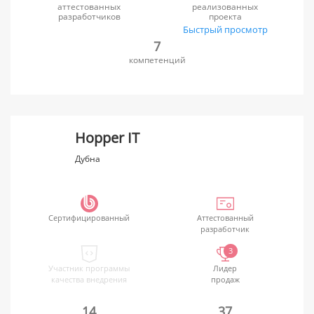
аттестованных
реализованных
разработчиков
проекта
Быстрый просмотр
7
компетенций
Hopper IT
Дубна
Сертифицированный
Аттестованный
разработчик
3
Участник программы
Лидер
качества внедрения
продаж
14
37