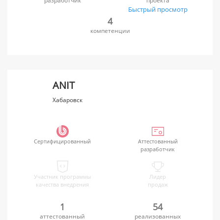
разработчик
проекта
Быстрый просмотр
4
компетенции
ANIT
Хабаровск
Сертифицированный
Аттестованный
разработчик
Участник программы
Лидер
качества внедрения
продаж
1
54
аттестованный
реализованных