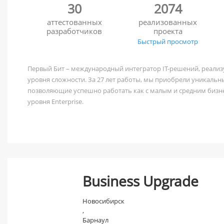
30
2074
аттестованных
реализованных
разработчиков
проекта
Быстрый просмотр
Первый Бит – международный интегратор IT-решений, реал
уровня сложности. За 27 лет работы, мы приобрели уникальн
позволяющие успешно работать как с малым и средним бизне
уровня Enterprise.
В компании работает более 9 000 сотрудников. Региональная
100 офисов в 90 городах России.
Первый Бит – самый крупный федеральный партнер «1С-Битри
поддержка и развитие интернет-магазинов, корпоративных п
Business Upgrade
интернет-проектов выделена в отдельное направление. Над 
600 сертифицированных специалистов.
Новосибирск
,
Также компания активно занимается digital-продвижением.
Барнаул