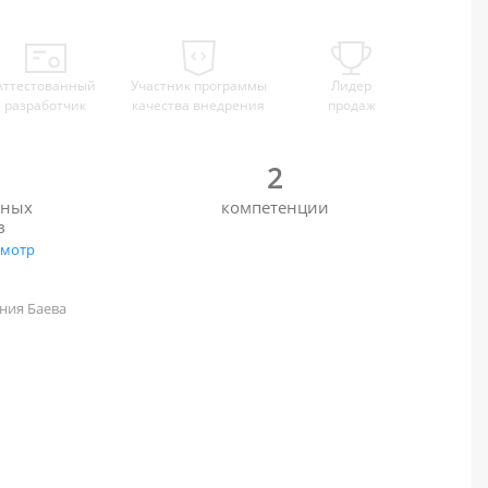
Аттестованный
Участник программы
Лидер
разработчик
качества внедрения
продаж
2
нных
компетенции
в
смотр
ения Баева