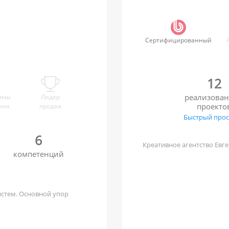
Сертифицированный
12
реализова
ммы
Лидер
проекто
ния
продаж
Быстрый про
6
Креативное агентство Евг
компетенций
стем. Основной упор