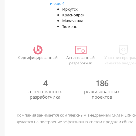
и еще 4
Иркутск
Красноярск
Махачкала
Тюмень
Сертифицированный
Аттестованный
Участник програ
разработчик
качества внедре
4
186
аттестованных
реализованных
разработчика
проектов
Компания занимается комплексным внедрением CRM и ERP си
делается на построение эффективных систем продаж и сбыта.