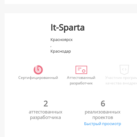
It-Sparta
Красноярск
,
Краснодар
Сертифицированный
Аттестованный
Участник програ
разработчик
качества внедре
2
6
аттестованных
реализованных
разработчика
проектов
Быстрый просмотр