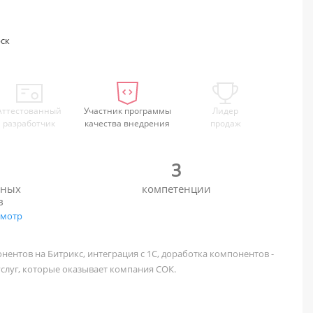
ск
Аттестованный
Участник программы
Лидер
разработчик
качества внедрения
продаж
3
нных
компетенции
в
смотр
нентов на Битрикс, интеграция с 1С, доработка компонентов -
услуг, которые оказывает компания СОК.