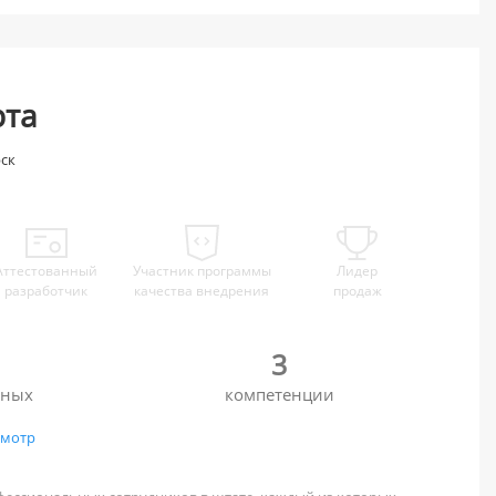
рта
ск
Аттестованный
Участник программы
Лидер
разработчик
качества внедрения
продаж
3
нных
компетенции
а
смотр