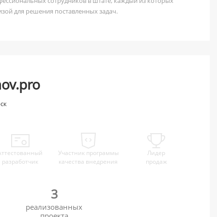
офессиональных сотрудников в штате, каждый из которых
изой для решения поставленных задач.
ov.pro
ск
Аттестованный
Участник программы
Лидер
разработчик
качества внедрения
продаж
3
реализованных
проекта