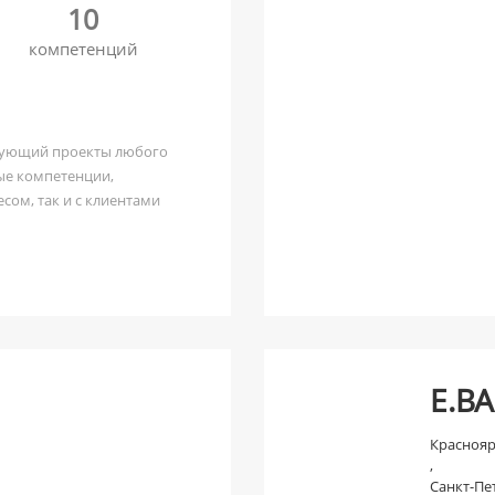
10
компетенций
изующий проекты любого
ые компетенции,
сом, так и с клиентами
 сеть насчитывает свыше
кс». Разработка,
орталов, CRM и крупных
E.B
проектами работают более
Краснояр
,
Санкт-Пе