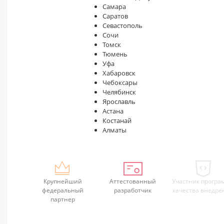
Самара
Саратов
Севастополь
Сочи
Томск
Тюмень
Уфа
Хабаровск
Чебоксары
Челябинск
Ярославль
Астана
Костанай
Алматы
Крупнейший
Аттестованный
Участник програ
федеральный
разработчик
качества внедре
партнер