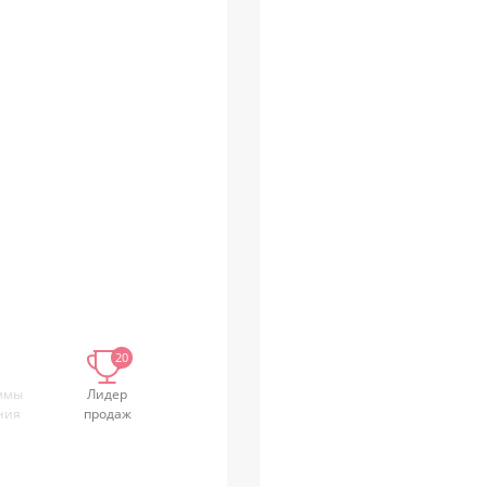
20
ммы
Лидер
ния
продаж