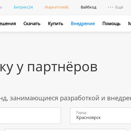
м
Битрикс24
Маркетплейс
Вайбкод
Ещё
ешения
Скачать
Купить
Внедрение
Помощь
М
Интегр
Промо
ку у партнёров
нд, занимающиеся разработкой и внедр
Город:
Красноярск