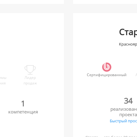
Ста
Краснояр
Сертифицированный
ммы
Лидер
ния
продаж
34
1
реализова
компетенция
проект
Быстрый про