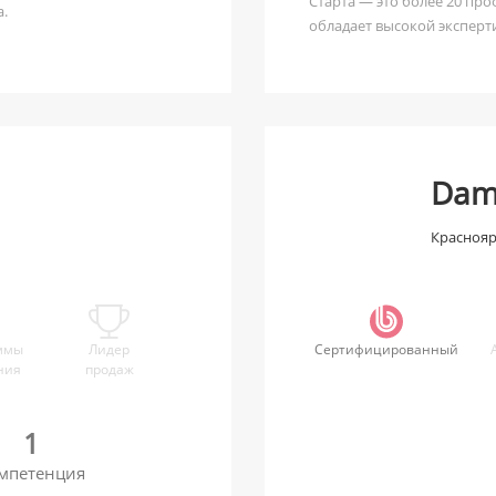
Старта — это более 20 пр
а.
обладает высокой эксперт
й
Dam
Краснояр
ммы
Лидер
Сертифицированный
ния
продаж
1
мпетенция