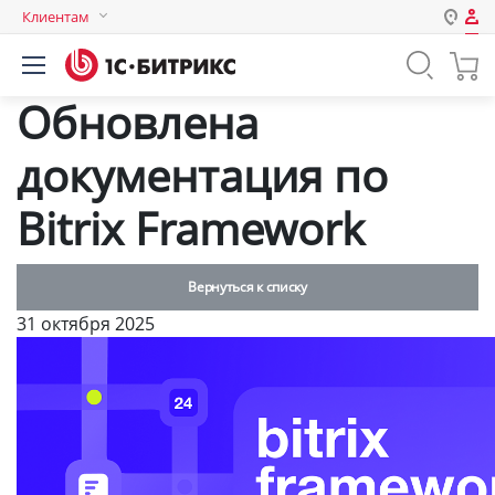
Клиентам
Авторизация
Россия
Обновлена
Нет аккаунта?
Зарегистрироваться
Казахстан
Беларусь
документация по
Логин
Bitrix Framework
Пароль
Вернуться к списку
Запомнить меня на этом
31 октября 2025
компьютере
Забыли свой пароль?
или войдите с помощью