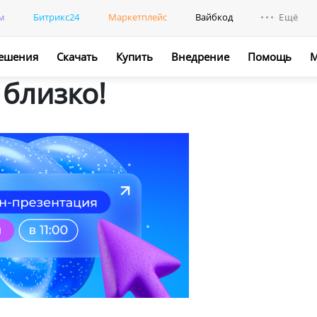
м
Битрикс24
Маркетплейс
Вайбкод
Ещё
ешения
Скачать
Купить
Внедрение
Помощь
М
Интегр
близко!
Промо