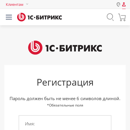
Клиентам
Авторизация
Россия
Нет аккаунта?
Зарегистрироваться
Казахстан
Беларусь
Логин
Пароль
Регистрация
Запомнить меня на этом
компьютере
Забыли свой пароль?
Пароль должен быть не менее 6 символов длиной.
*Обязательные поля
Имя:
или войдите с помощью