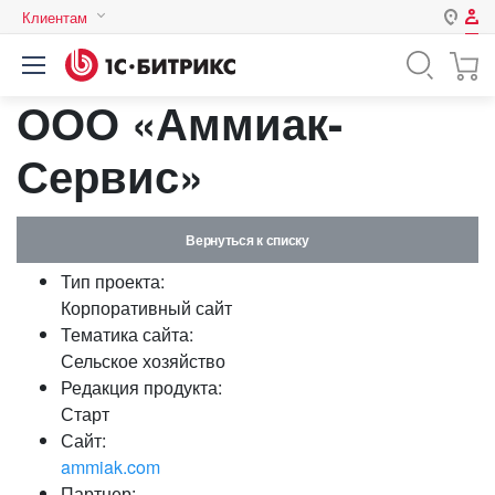
Клиентам
Авторизация
Россия
ООО «Аммиак-
Нет аккаунта?
Зарегистрироваться
Казахстан
Беларусь
Сервис»
Логин
Вернуться к списку
Пароль
Тип проекта:
Корпоративный сайт
Запомнить меня на этом
Тематика сайта:
компьютере
Сельское хозяйство
Забыли свой пароль?
Редакция продукта:
Старт
Сайт:
ammiak.com
или войдите с помощью
Партнер: