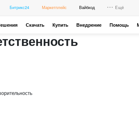
Битрикс24
Маркетплейс
Вайбкод
Ещё
Решения
Скачать
Купить
Внедрение
Помощь
Интеграци
етственность
Промо для
ворительность