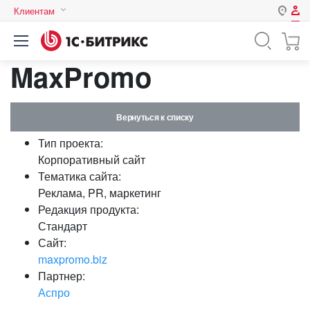
Клиентам
Авторизация
Россия
MaxPromo
Нет аккаунта?
Зарегистрироваться
Казахстан
Беларусь
Логин
Вернуться к списку
Тип проекта:
Пароль
Корпоративный сайт
Тематика сайта:
Реклама, PR, маркетинг
Запомнить меня на этом
Редакция продукта:
компьютере
Стандарт
Забыли свой пароль?
Сайт:
maxpromo.biz
Партнер:
Аспро
или войдите с помощью