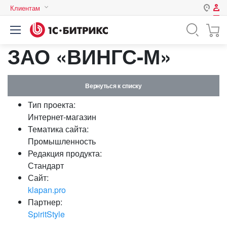
Клиентам
Авторизация
Россия
ЗАО «ВИНГС-М»
Нет аккаунта?
Зарегистрироваться
Казахстан
Беларусь
Логин
Вернуться к списку
Тип проекта:
Пароль
Интернет-магазин
Тематика сайта:
Промышленность
Запомнить меня на этом
Редакция продукта:
компьютере
Стандарт
Забыли свой пароль?
Сайт:
klapan.pro
Партнер:
SpiritStyle
или войдите с помощью