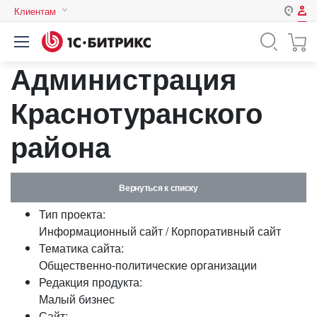
Клиентам
Авторизация
Россия
Администрация
Нет аккаунта?
Зарегистрироваться
Казахстан
Беларусь
Краснотуранского
Логин
района
Пароль
Вернуться к списку
Запомнить меня на этом
Тип проекта:
компьютере
Информационный сайт / Корпоративный сайт
Забыли свой пароль?
Тематика сайта:
Общественно-политические организации
Редакция продукта:
Малый бизнес
или войдите с помощью
Сайт: