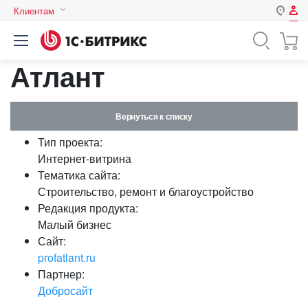
Клиентам
Авторизация
Россия
Атлант
Нет аккаунта?
Зарегистрироваться
Казахстан
Беларусь
Логин
Вернуться к списку
Тип проекта:
Пароль
Интернет-витрина
Тематика сайта:
Строительство, ремонт и благоустройство
Запомнить меня на этом
Редакция продукта:
компьютере
Малый бизнес
Забыли свой пароль?
Сайт:
profatlant.ru
Партнер:
Добросайт
или войдите с помощью