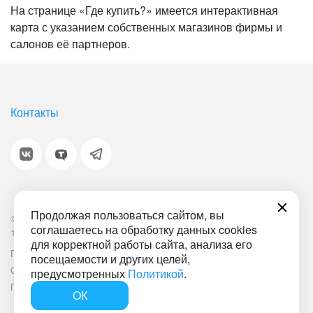
На странице «Где купить?» имеется интерактивная
карта с указанием собственных магазинов фирмы и
салонов её партнеров.
Контакты
Продолжая пользоваться сайтом, вы
© 2001-2026 «Битрикс», «1С-Битрикс». Работает на
соглашаетесь на обработку данных cookies
1С-Битрикс: Управление сайтом.
для корректной работы сайта, анализа его
Политика обработки персональных данных
Наша ИТ-деятельность
посещаемости и других целей,
Соглашение об использовании сайта
Документ СОУТ
предусмотренных
Политикой
.
План мероприятий по улучшению условий труда
ОК