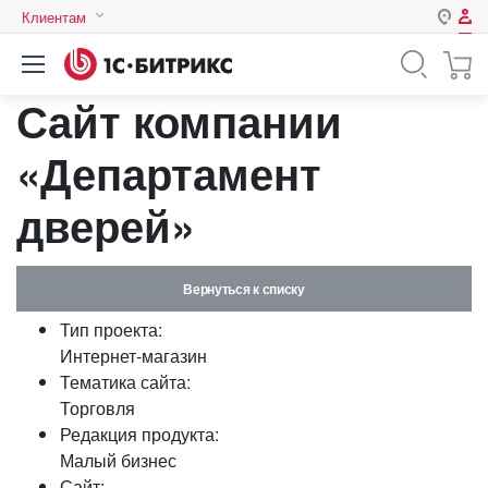
Клиентам
Авторизация
Россия
Сайт компании
Нет аккаунта?
Зарегистрироваться
Казахстан
Беларусь
«Департамент
Логин
дверей»
Пароль
Вернуться к списку
Запомнить меня на этом
Тип проекта:
компьютере
Интернет-магазин
Забыли свой пароль?
Тематика сайта:
Торговля
Редакция продукта:
Малый бизнес
или войдите с помощью
Сайт: