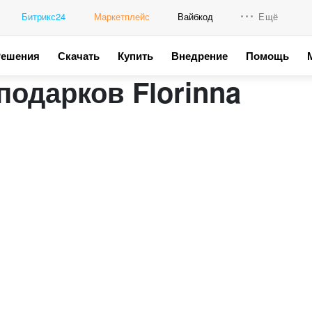
Битрикс24
Маркетплейс
Вайбкод
Ещё
Решения
Скачать
Купить
Внедрение
Помощь
Интеграци
подарков Florinna
Промо для