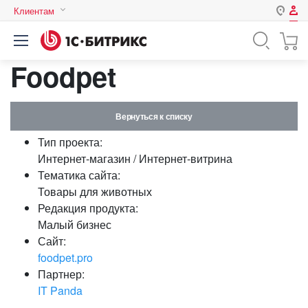
Клиентам
Авторизация
Россия
Foodpet
Нет аккаунта?
Зарегистрироваться
Казахстан
Беларусь
Логин
Вернуться к списку
Тип проекта:
Пароль
Интернет-магазин / Интернет-витрина
Тематика сайта:
Товары для животных
Запомнить меня на этом
Редакция продукта:
компьютере
Малый бизнес
Забыли свой пароль?
Сайт:
foodpet.pro
Партнер:
IT Panda
или войдите с помощью