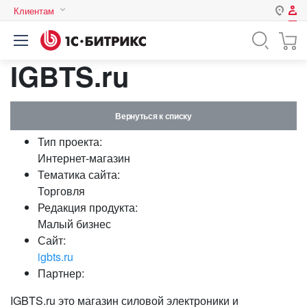
Клиентам
Авторизация
Россия
IGBTS.ru
Нет аккаунта?
Зарегистрироваться
Казахстан
Беларусь
Логин
Вернуться к списку
Тип проекта:
Пароль
Интернет-магазин
Тематика сайта:
Торговля
Запомнить меня на этом
Редакция продукта:
компьютере
Малый бизнес
Забыли свой пароль?
Сайт:
igbts.ru
Партнер:
или войдите с помощью
IGBTS.ru это магазин силовой электроники и