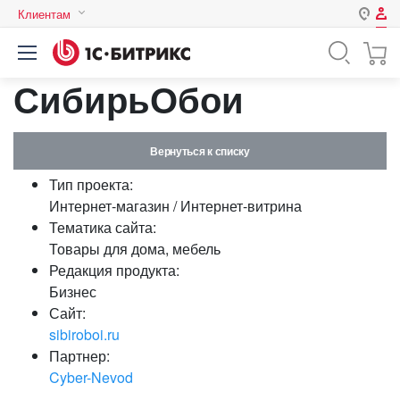
Клиентам
Авторизация
Россия
СибирьОбои
Нет аккаунта?
Зарегистрироваться
Казахстан
Беларусь
Логин
Вернуться к списку
Тип проекта:
Пароль
Интернет-магазин / Интернет-витрина
Тематика сайта:
Товары для дома, мебель
Запомнить меня на этом
Редакция продукта:
компьютере
Бизнес
Забыли свой пароль?
Сайт:
sibiroboi.ru
Партнер:
Cyber-Nevod
или войдите с помощью