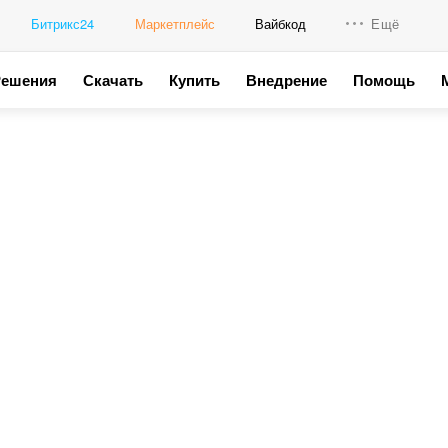
Битрикс24
Маркетплейс
Вайбкод
Ещё
Решения
Скачать
Купить
Внедрение
Помощь
Интеграци
Промо для