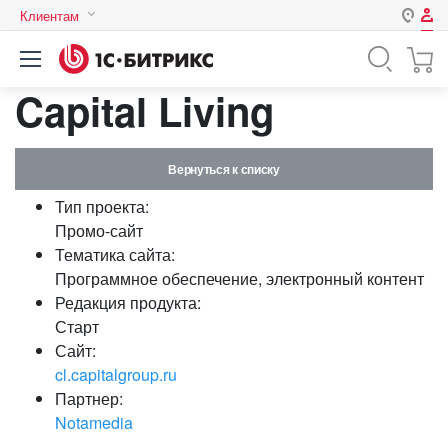
Клиентам
Авторизация
Россия
Capital Living
Нет аккаунта?
Зарегистрироваться
Казахстан
Беларусь
Логин
Вернуться к списку
Тип проекта:
Пароль
Промо-сайт
Тематика сайта:
Программное обеспечение, электронный контент
Запомнить меня на этом
Редакция продукта:
компьютере
Старт
Забыли свой пароль?
Сайт:
cl.capitalgroup.ru
Партнер:
Notamedia
или войдите с помощью