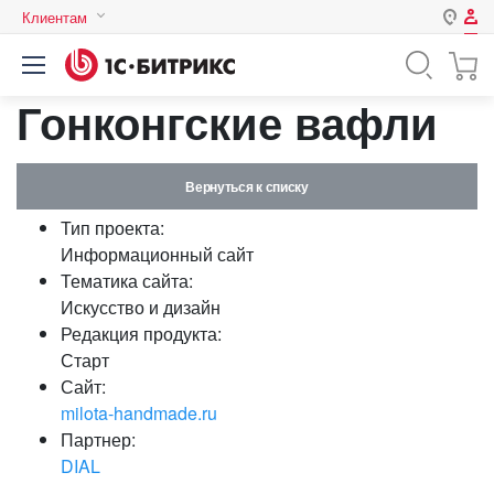
Клиентам
Авторизация
Россия
Гонконгские вафли
Нет аккаунта?
Зарегистрироваться
Казахстан
Беларусь
Логин
Вернуться к списку
Тип проекта:
Пароль
Информационный сайт
Тематика сайта:
Искусство и дизайн
Запомнить меня на этом
Редакция продукта:
компьютере
Старт
Забыли свой пароль?
Сайт:
milota-handmade.ru
Партнер:
DIAL
или войдите с помощью