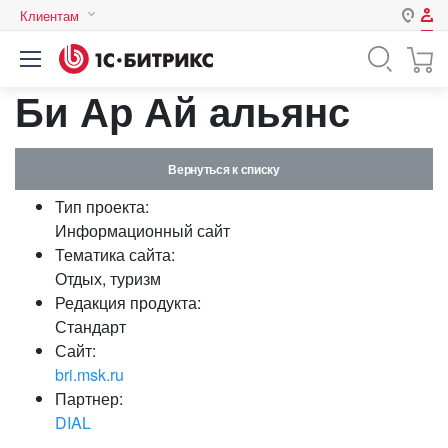
Клиентам
Авторизация
Россия
Би Ар Ай альянс
Нет аккаунта?
Зарегистрироваться
Казахстан
Беларусь
Логин
Вернуться к списку
Тип проекта:
Пароль
Информационный сайт
Тематика сайта:
Отдых, туризм
Запомнить меня на этом
Редакция продукта:
компьютере
Стандарт
Забыли свой пароль?
Сайт:
bri.msk.ru
Партнер:
DIAL
или войдите с помощью