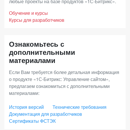
доходности. В дополнение к преимуществам
любые проекты на базе продуктов «1С-Битрикс».
программного продукта клиентом по истечению
лицензии «Малый бизнес», вы получите
годичного периода.
Обучение и курсы
возможность построения дилерских продаж,
Курсы для разработчиков
продаж электронных товаров, инструменты
Срок действия Ограниченной лицензии
увеличения среднего чека (наборы и комплекты),
совпадает со сроком исключительных прав на
Ознакомьтесь с
запустить программу лояльности и
программный продукт (по статье 1281 ГК РФ).
дополнительными
аффилиатские программы, использовать
материалами
расширенную отчетность.
Если Вам требуется более детальная информация
о продукте «1С-Битрикс: Управление сайтом»,
«Энтерпрайз»
– лицензия с максимальной
предлагаем ознакомиться с дополнительными
функциональностью для средних и крупных
материалами:
интернет-магазинов, региональных и
федеральных сетей. Позволяет выстраивать
История версий
Технические требования
Документация для разработчиков
онлайн-продажи во всех каналах присутствия с
Сертификаты ФСТЭК
единым центром управления, масштабировать