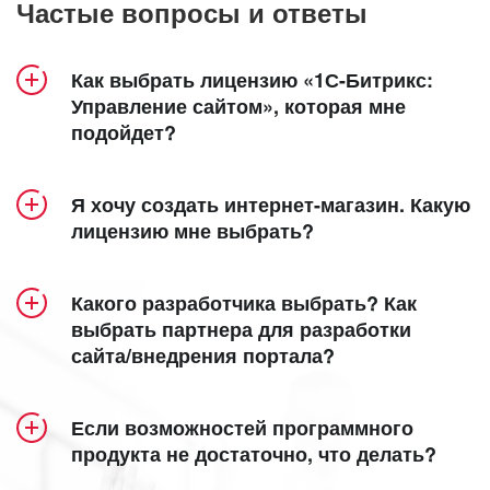
Частые вопросы и ответы
Как выбрать лицензию «1С-Битрикс:
Управление сайтом», которая мне
подойдет?
Продукт «1С-Битрикс: Управление сайтом»
Я хочу создать интернет-магазин. Какую
включает 5 лицензий – «Старт», «Стандарт»,
лицензию мне выбрать?
«Малый бизнес», «Бизнес» и «Энтерпрайз».
Создание интерет-магазина доступно в
Посмотрите удобную детальную
лицензиях
«Малый бизнес»
,
«Бизнес»
таблицу
и
Какого разработчика выбрать? Как
сравнения лицензий
«Энтерпрайз»
.
, в которой наглядно
выбрать партнера для разработки
сайта/внедрения портала?
представлен функционал каждой из них.
Кроме того, специально для самых
функциональных интернет-магазинов мы
Все зависит от ваших задач и требований. Мы
Общие сведения:
разработали собственную
eCommerce-
Если возможностей программного
предлагаем несколько вариантов поиска
продукта не достаточно, что делать?
платформу
для продаж в интернете,
партнера для создания сайта:
«Старт»
объединяющую возможности «1С-Битрикс:
позволяет с наименьшими затратами