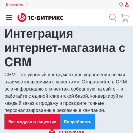
Клиентам
Авторизация
Россия
Интеграция
Нет аккаунта?
Зарегистрироваться
Казахстан
Беларусь
интернет-магазина с
Логин
CRM
Пароль
CRM - это удобный инструмент для управления всеми
взаимоотношениями с клиентами. Отправляйте в CRM
Запомнить меня на этом
всю информацию о клиентах, собранную на сайте – и
компьютере
работайте с единой клиентской базой, конвертируйте
Забыли свой пароль?
каждый заказ в продажу и проводите точные
персонализированные рекламные кампании.
Все модули и лицензии
Попробовать
или войдите с помощью
О модуле