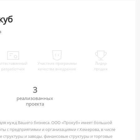
куб
о
Аттестованный
Участник программы
Лидер
разработчик
качества внедрения
продаж
3
реализованных
проекта
для нужд Вашего бизнеса. ООО «Прокуб» имеет большой
ы с предприятиями и организациями г.Кемерова, в числе
 структуры и заводы, финансовые структуры и торговые