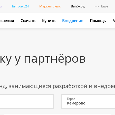
м
Битрикс24
Маркетплейс
Вайбкод
Ещё
ешения
Скачать
Купить
Внедрение
Помощь
М
Интегр
Промо
ку у партнёров
нд, занимающиеся разработкой и внедр
Город:
Кемерово