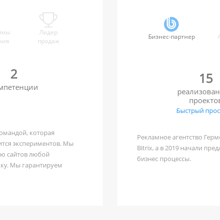
ммы
Лидер
Бизнес-партнер
ния
продаж
2
15
мпетенции
реализова
проекто
Быстрый про
командой, которая
Рекламное агентство Герме
ится экспериментов. Мы
Bitrix, а в 2019 начали пр
ию сайтов любой
бизнес процессы.
ку. Мы гарантируем