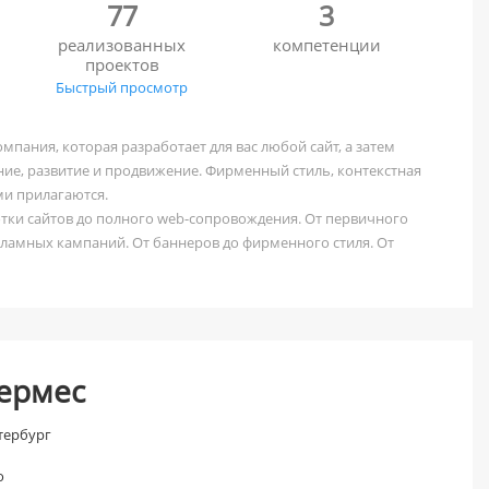
77
3
реализованных
компетенции
проектов
Быстрый просмотр
мпания, которая разработает для вас любой сайт, а затем
ние, развитие и продвижение. Фирменный стиль, контекстная
ми прилагаются.
тки сайтов до полного web-сопровождения. От первичного
ламных кампаний. От баннеров до фирменного стиля. От
креативных концепций.
Гермес
тербург
о