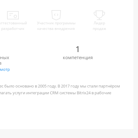
Аттестованный
Участник программы
Лидер
разработчик
качества внедрения
продаж
1
нных
компетенция
в
смотр
с было основано в 2005 году. В 2017 году мы стали партнёром
едлагать услуги интеграции CRM системы Bitrix24 в рабочие