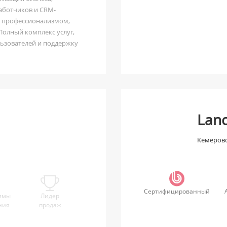
аботчиков и CRM-
им профессионализмом,
Полный комплекс услуг,
льзователей и поддержку
Lanc
Кемеров
Сертифицированный
ммы
Лидер
ния
продаж