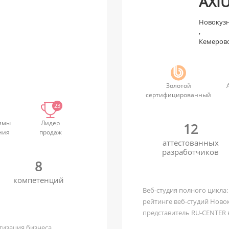
AXI
Новокуз
,
Кемеров
Золотой
сертифицированный
23
ммы
Лидер
12
ния
продаж
аттестованных
разработчиков
8
компетенций
Веб-студия полного цикла:
рейтинге веб-студий Ново
представитель RU-CENTER 
тизация бизнеса,