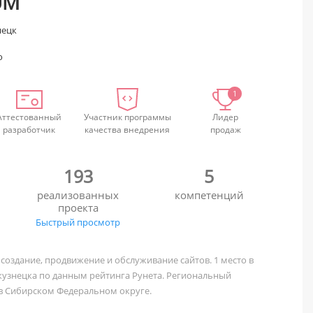
UM
нецк
о
1
Аттестованный
Участник программы
Лидер
разработчик
качества внедрения
продаж
193
5
реализованных
компетенций
проекта
Быстрый просмотр
 создание, продвижение и обслуживание сайтов. 1 место в
кузнецка по данным рейтинга Рунета. Региональный
в Сибирском Федеральном округе.