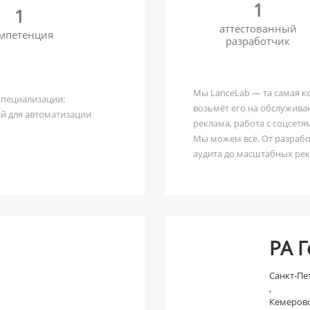
1
1
аттестованный
мпетенция
разработчик
Мы LanceLab — та самая ко
специализации:
возьмёт его на обслужива
й для автоматизации
реклама, работа с соцсетя
Мы можем всё. От разрабо
аудита до масштабных рек
гипнотических статей до 
РА 
Санкт-Пе
,
Кемеров