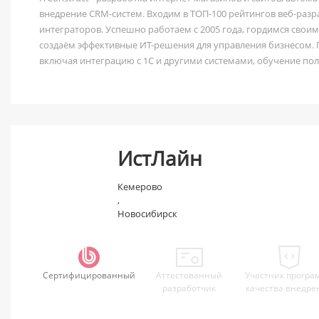
внедрение CRM-систем. Входим в ТОП-100 рейтингов веб-разр
интеграторов. Успешно работаем c 2005 года, гордимся сво
создаём эффективные ИТ-решения для управления бизнесом. 
включая интеграцию с 1С и другими системами, обучение по
на всех этапах внедрения. Работаем по всей России.
ИстЛайн
Кемерово
,
Новосибирск
Сертифицированный
Аттестованный
Участник програ
разработчик
качества внедре