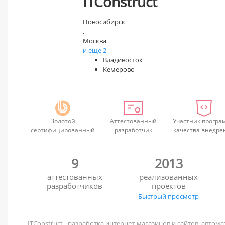
ITConstruct
Новосибирск
,
Москва
и еще 2
Владивосток
Кемерово
Золотой
Аттестованный
Участник програ
сертифицированный
разработчик
качества внедре
9
2013
аттестованных
реализованных
разработчиков
проектов
Быстрый просмотр
ITConstruct - разработка интернет-магазинов и сайтов, автома