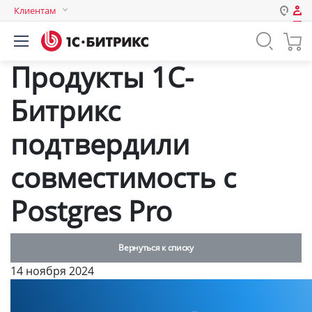
Клиентам
Авторизация
Россия
Продукты 1С-
Нет аккаунта?
Зарегистрироваться
Казахстан
Беларусь
Битрикс
Логин
подтвердили
Пароль
совместимость с
Postgres Pro
Запомнить меня на этом
компьютере
Забыли свой пароль?
Вернуться к списку
14 ноября 2024
или войдите с помощью