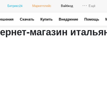
Битрикс24
Маркетплейс
Вайбкод
Ещё
Решения
Скачать
Купить
Внедрение
Помощь
Интеграци
рнет-магазин италья
Промо для