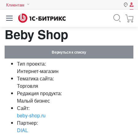
Клиентам
Авторизация
Россия
Beby Shop
Нет аккаунта?
Зарегистрироваться
Казахстан
Беларусь
Логин
Вернуться к списку
Тип проекта:
Пароль
Интернет-магазин
Тематика сайта:
Торговля
Запомнить меня на этом
Редакция продукта:
компьютере
Малый бизнес
Забыли свой пароль?
Сайт:
beby-shop.ru
Партнер:
DIAL
или войдите с помощью