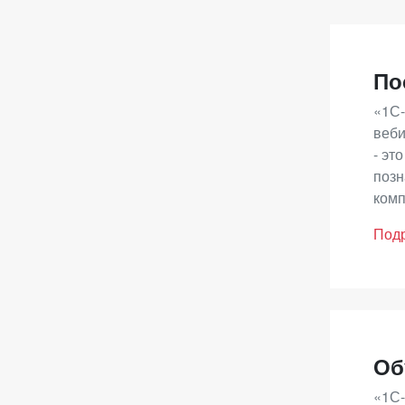
«Эн
Срок
реги
1281
По
цент
«1С-
для 
веби
реше
- эт
позн
Оце
комп
Под
Если
пом
- В
- Ос
Об
«1С-