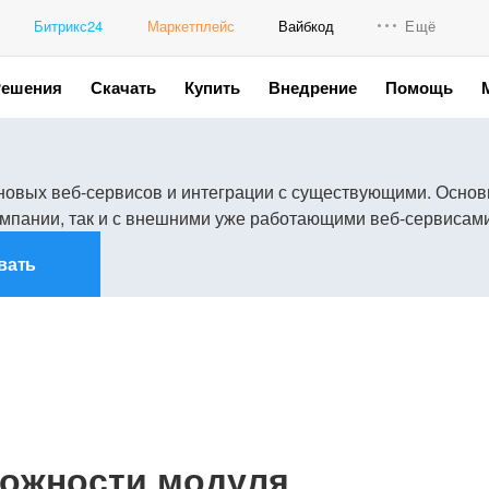
Битрикс24
Маркетплейс
Вайбкод
Ещё
Решения
Скачать
Купить
Внедрение
Помощь
Интеграци
Промо для
новых веб-сервисов и интеграции с существующими. Основ
мпании, так и с внешними уже работающими веб-сервисами
вать
ожности модуля