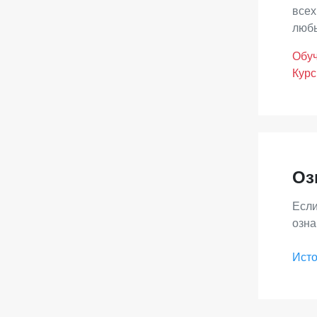
всех
любы
Обуч
Курс
Оз
Если
озна
Исто