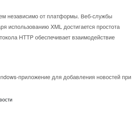
или войдите с помощью
ем независимо от платформы. Веб-службы
аря использованию XML достигается простота
отокола HTTP обеспечивает взаимодействие
indows-приложение для добавления новостей при
вости