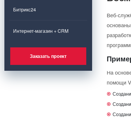
Битрикс24
Веб-служ
основаны
Интернет-магазин + CRM
разработ
программ
Заказать проект
Приме
На основ
помощи Vi
Создани
Создани
Создани