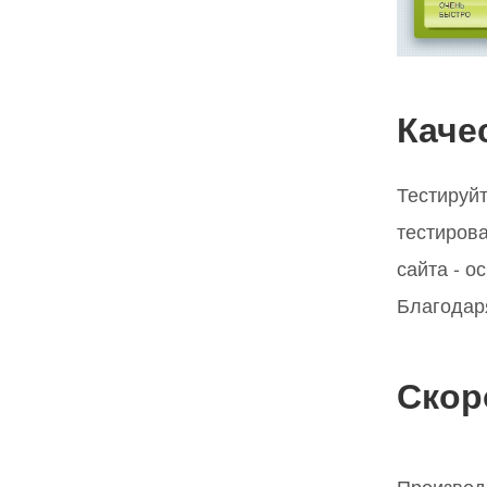
Каче
Тестируйт
тестирова
сайта - о
Благодар
Скор
Производ