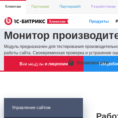
Клиентам
Партнерам
Партнерам24
Разработчикам
Продукты
Клиентам
Монитор производит
Модуль предназначен для тестирования производительн
работы сайта. Своевременная проверка и устранение оши
О модуле
Возможности
Все модули и лицензии
Попробо
Управление сайтом
Рабо