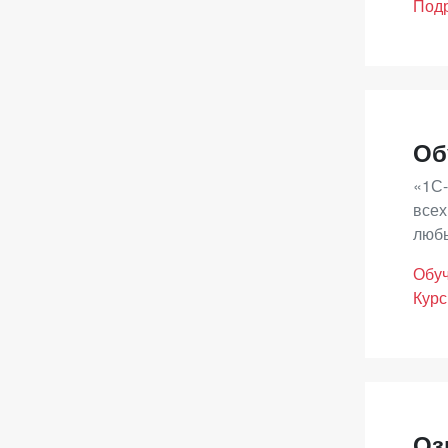
Под
Если
пом
- В
- Ос
Об
«1С-
всех
любы
Обуч
Курс
Оз