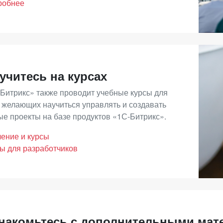
робнее
 вы сомневаетесь в том, какую лицензию вам выбрать – об
очь вам сделать правильный выбор:
ы можете выбрать партнера самостоятельно из
списка
.
тавить
заявку
на нашем сайте и выбрать из тех, кто откликне
учитесь на курсах
Битрикс» также проводит учебные курсы для
 желающих научиться управлять и создавать
е проекты на базе продуктов «1С-Битрикс».
ение и курсы
ы для разработчиков
накомьтесь с дополнительными мат