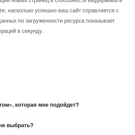
те, насколько успешно ваш сайт справляется с
данных по загруженности ресурса показывает
раций в секунду.
том», которая мне подойдет?
 – «Старт», «Стандарт», «Малый бизнес», «Бизнес» и
мне выбрать?
ния лицензий
, в которой наглядно представлен
нес»
,
«Бизнес»
и
«Энтерпрайз»
.