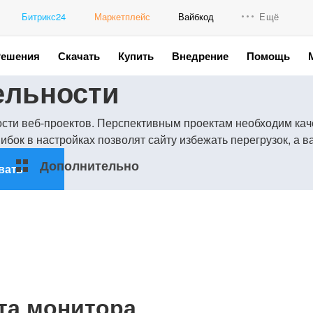
Битрикс24
Маркетплейс
Вайбкод
Ещё
Решения
Скачать
Купить
Внедрение
Помощь
Интеграци
ельности
Промо для
ости веб-проектов. Перспективным проектам необходим ка
бок в настройках позволят сайту избежать перегрузок, а в
Дополнительно
вать
та монитора