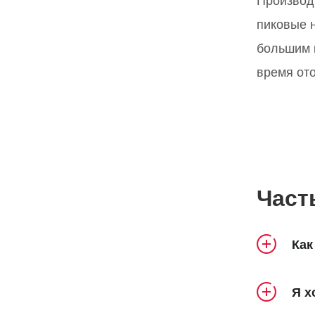
пиковые н
большим к
время ото
Част
Как
Прод
Я х
«Эн
Соз