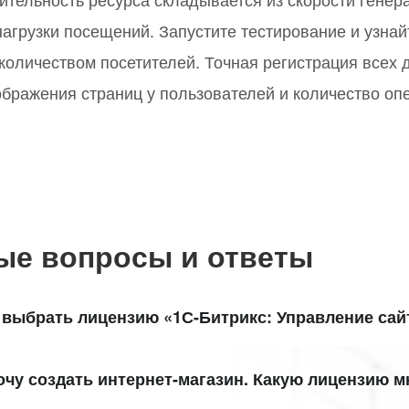
агрузки посещений. Запустите тестирование и узнай
оличеством посетителей. Точная регистрация всех 
бражения страниц у пользователей и количество опе
ые вопросы и ответы
 выбрать лицензию «1С-Битрикс: Управление сай
укт «1С-Битрикс: Управление сайтом» включает 5 лицензий
очу создать интернет-магазин. Какую лицензию 
терпрайз». Посмотрите удобную детальную
таблицу сравне
дание интерет-магазина доступно в лицензиях
«Малый биз