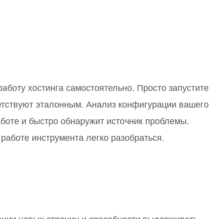
работу хостинга самостоятельно. Просто запустите
ветствуют эталонным. Анализ конфигурации вашего
аботе и быстро обнаружит источник проблемы.
работе инструмента легко разобраться.
ации новых страниц и способности выдерживать