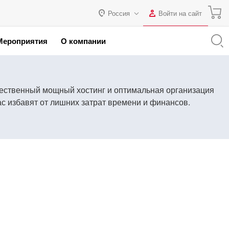
Россия
Войти на сайт
Авторизация
Мероприятия
О компании
я с 1С
Россия
Нет аккаунта?
Зарегистрироваться
 партнеров
Казахстан
Беларусь
Логин
чественный мощный хостинг и оптимальная организация
ас избавят от лишних затрат времени и финансов.
Пароль
Запомнить меня на этом
компьютере
Забыли свой пароль?