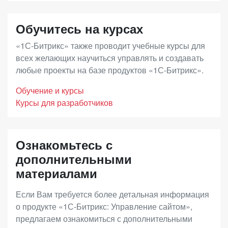
весь предыдущий период, пока вы не
(лицензионное соглашение с конечным
пользовались обновлениями и еще в течение
«Бизнес»
– лицензия для интернет-магазинов с
пользователем) и не учитывается в
Обучитесь на курсах
года с момента покупки.
дополнительными возможностями развития
бухгалтерском учете. Ее назначение –
«1С-Битрикс» также проводит учебные курсы для
онлайн-продаж, повышения конверсии и
подтверждение правомерности использования
всех желающих научиться управлять и создавать
доходности. В дополнение к преимуществам
любые проекты на базе продуктов «1С-Битрикс».
программного продукта клиентом по истечению
лицензии «Малый бизнес», вы получите
годичного периода.
Обучение и курсы
возможность построения дилерских продаж,
Курсы для разработчиков
продаж электронных товаров, инструменты
Срок действия Ограниченной лицензии
увеличения среднего чека (наборы и комплекты),
совпадает со сроком исключительных прав на
Ознакомьтесь с
запустить программу лояльности и
программный продукт (по статье 1281 ГК РФ).
дополнительными
аффилиатские программы, использовать
материалами
расширенную отчетность.
Если Вам требуется более детальная информация
о продукте «1С-Битрикс: Управление сайтом»,
«Энтерпрайз»
– лицензия с максимальной
предлагаем ознакомиться с дополнительными
функциональностью для средних и крупных