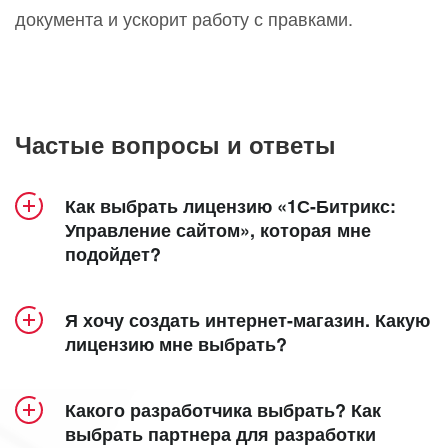
документа и ускорит работу с правками.
Частые вопросы и ответы
Как выбрать лицензию «1С-Битрикс:
Управление сайтом», которая мне
подойдет?
Продукт «1С-Битрикс: Управление сайтом»
Я хочу создать интернет-магазин. Какую
включает 5 лицензий – «Старт», «Стандарт»,
лицензию мне выбрать?
«Малый бизнес», «Бизнес» и «Энтерпрайз».
Создание интерет-магазина доступно в
Посмотрите удобную детальную
лицензиях
«Малый бизнес»
,
«Бизнес»
таблицу
и
Какого разработчика выбрать? Как
сравнения лицензий
«Энтерпрайз»
.
, в которой наглядно
выбрать партнера для разработки