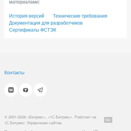
материалами:
интернет-магазинов, региональных и
федеральных сетей. Позволяет выстраивать
История версий
Технические требования
Документация для разработчиков
онлайн-продажи во всех каналах присутствия с
Сертификаты ФСТЭК
единым центром управления, масштабировать
бизнес без ограничений, встраивать интернет-
магазин в инфраструктуру компании для лучшей
интеграции и наивысшего качества сервиса.
Энтерпрайз - это высокопроизводительное и
Контакты
отказоустойчивое решение для работы онлайн-
бизнеса 24/7 с VIP-поддержкой от 1С-Битрикс.
Оцените свои потребности и выбирайте
лицензию с необходимыми параметрами.
© 2001-2026 «Битрикс», «1С-Битрикс». Работает на
1С-Битрикс: Управление сайтом.
Если вы сомневаетесь в том, какую лицензию