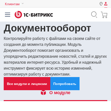
Клиентам
Авторизация
Россия
Документооборот
Нет аккаунта?
Зарегистрироваться
Казахстан
Беларусь
Логин
Контролируйте работу с файлами на своем сайте от
создания до момента публикации. Модуль
Документооборот помогает организовать и
упорядочить редактирование новостей, статей и других
Пароль
материалов интернет-ресурса. Удобный и надежный
инструмент фиксирует всю историю изменений,
Запомнить меня на этом
оптимизируя работу с документами.
компьютере
Все модули и лицензии
Попробовать
Забыли свой пароль?
О модуле
или войдите с помощью