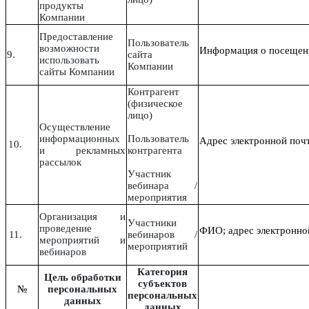
продукты
Компании
Предоставление
Пользователь
возможности
Информация о посещении
9.
сайта
использовать
Компании
сайты Компании
Контрагент
(физическое
лицо)
Осуществление
информационных
Пользователь
Адрес электронной поч
10.
и рекламных
контрагента
рассылок
Участник
вебинара /
мероприятия
Организация и
Участники
проведение
ФИО; адрес электронно
11.
вебинаров /
мероприятий и
мероприятий
вебинаров
Категория
Цель обработки
субъектов
№
персональных
персональных
данных
данных