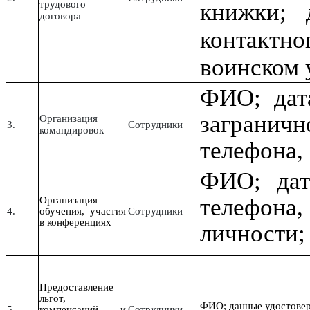
трудового
книжки; 
договора
контактн
воинском 
ФИО; дат
заграничн
Организация
3.
Сотрудники
командировок
телефона,
ФИО; дат
телефона
Организация
4.
обучения, участия
Сотрудники
в конференциях
личности;
Предоставление
льгот,
ФИО; данные удостовер
5.
компенсаций и
Сотрудники