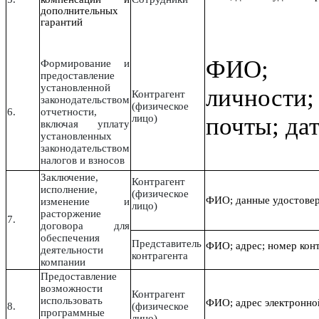
дополнительных
гарантий
ФИО; 
Формирование и
предоставление
установленной
личности;
Контрагент
законодательством
(физическое
6.
отчетности,
лицо)
почты; да
включая уплату
установленных
законодательством
налогов и взносов
Заключение,
Контрагент
исполнение,
(физическое
ФИО; данные удостовере
изменение и
лицо)
расторжение
7.
договора для
обеспечения
Представитель
ФИО; адрес; номер конт
деятельности
контрагента
компании
Предоставление
возможности
Контрагент
использовать
ФИО; адрес электронной
8.
(физическое
программные
лицо)