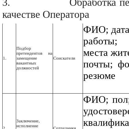
3. Обработка персона
качестве Оператора
ФИО; дата
ра
Подбор
места жит
претендентов на
1.
замещение
Соискатели
почты; фо
вакантных
должностей
резюме
ФИО; пол;
удостовер
квалифика
Заключение,
исполнение
2.
Сотрудники