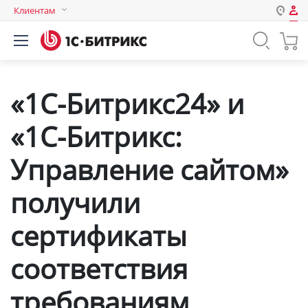
Клиентам
Авторизация
Россия
Нет аккаунта?
Зарегистрироваться
Казахстан
«1С-Битрикс24» и
Беларусь
Логин
«1С-Битрикс:
Пароль
Управление сайтом»
получили
Запомнить меня на этом
компьютере
сертификаты
Забыли свой пароль?
соответствия
требованиям
или войдите с помощью