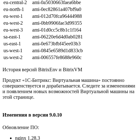
eu-central-2
ami-0a5030663faea6bbe
eu-north-1
ami-0ec82861a407bf9a0
eu-west-1
ami-012d70fca96444988
eu-west-2
ami-0bb9906fae3d99355
eu-west-3
ami-01d0cc5c8b1c1f164
sa-east-1
ami-06220e6d4d0ab0281
us-east-1
ami-0e673bfbf45ee03b3
us-west-1
ami-0845e6589d1d833cb
us-west-2
ami-006557fe8688e960c
История версий BitrixEnv и BitrixVM
Продукт «1С-Битрикс: Виртуальная машина» постоянно
совершенствуется и дорабатывается. Следите за изменениями
и появлением новых возможностей Виртуальной машины на
этой странице.
Изменения в версии 9.0.10
Обновление ПО:
nginx 1.28.3