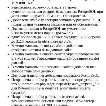
15.x или 16.x.
Реализована возможность задать пароль
суперпользователя postgres базы данных PostgreSQL при
установке виртуальной машины sh скриптом.
Добавлена ansible коллекция community.postgresql 3.1.0,
появится при установке машины или её обновлении.
Для авторизации в PostgreSQL по умолчанию
используется метод пароль (password).
nginx обновлен до 1.28.0 (пакет bx-nginx 1.28.0), openssl
до 3.2.6, модуль headers-more до 0.39.
В меню машины в списке сайтов добавлено
отображение типа базы данных сайта.
В меню машины в списке сайтов убрано отображение
статуса модуля Управление масштабированием (scale)
для сайта.
В меню машины при создании сайтов добавлен шаг
выбора типа базы данных.
Для роли transformer добавлена поддержка PostgreSQL.
Исправлена ошибка работы роли sphinx при условии,
что в настройках php задан параметр auto_prepend_file
для Веб-антивируса модуля Проактивная защита
(security).
Исправлена ошибка работы роли memcached,
возникающая при обновлении модуля Веб-кластер
(cluster) до версии 24.200.0 и выше.