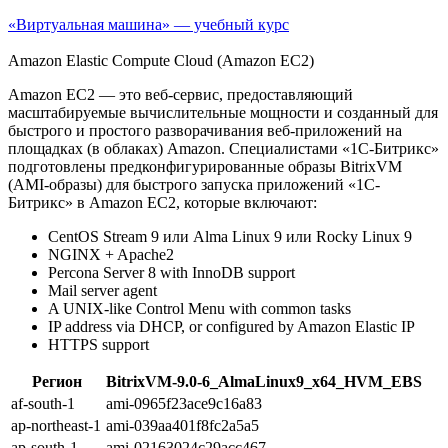
«Виртуальная машина» — учебный курс
Amazon Elastic Compute Cloud (Amazon EC2)
Amazon EC2 — это веб-сервис, предоставляющий
масштабируемые вычислительные мощности и созданный для
быстрого и простого разворачивания веб-приложений на
площадках (в облаках) Amazon. Специалистами «1С-Битрикс»
подготовлены предконфигурированные образы BitrixVM
(AMI-образы) для быстрого запуска приложений «1С-
Битрикс» в Amazon EC2, которые включают:
CentOS Stream 9 или Alma Linux 9 или Rocky Linux 9
NGINX + Apache2
Percona Server 8 with InnoDB support
Mail server agent
A UNIX-like Control Menu with common tasks
IP address via DHCP, or configured by Amazon Elastic IP
HTTPS support
Регион
BitrixVM-9.0-6_AlmaLinux9_x64_HVM_EBS
af-south-1
ami-0965f23ace9c16a83
ap-northeast-1
ami-039aa401f8fc2a5a5
ap-south-1
ami-02163024c29acc467