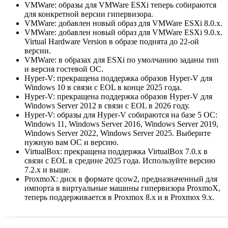
VMWare: образы для VMWare ESXi теперь собираются
для конкретной версии гипервизора.
VMWare: добавлен новый образ для VMWare ESXi 8.0.x.
VMWare: добавлен новый образ для VMWare ESXi 9.0.x.
Virtual Hardware Version в образе поднята до 22-ой
версии.
VMWare: в образах для ESXi по умолчанию заданы тип
и версия гостевой ОС.
Hyper-V: прекращена поддержка образов Hyper-V для
Windows 10 в связи с EOL в конце 2025 года.
Hyper-V: прекращена поддержка образов Hyper-V для
Windows Server 2012 в связи с EOL в 2026 году.
Hyper-V: образы для Hyper-V собираются на базе 5 ОС:
Windows 11, Windows Server 2016, Windows Server 2019,
Windows Server 2022, Windows Server 2025. Выберите
нужную вам ОС и версию.
VirtualBox: прекращена поддержка VirtualBox 7.0.x в
связи с EOL в средине 2025 года. Используйте версию
7.2.x и выше.
ProxmoX: диск в формате qcow2, предназначенный для
импорта в виртуальные машины гипервизора ProxmoX,
теперь поддерживается в Proxmox 8.x и в Proxmox 9.x.