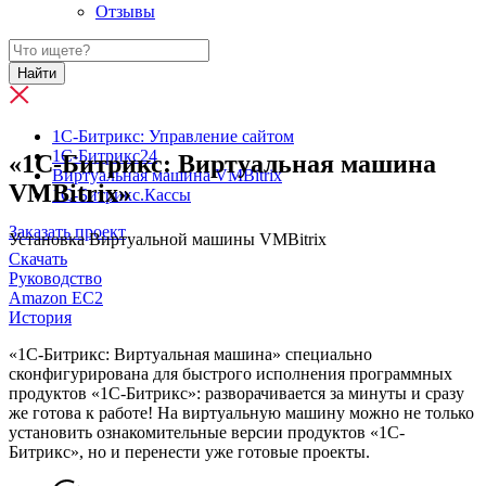
Отзывы
Найти
1С-Битрикс: Управление сайтом
1C-Битрикс24
«1C-Битрикс: Виртуальная машина
Виртуальная машина VMBitrix
VMBitrix»
1С-Битрикс.Кассы
Заказать проект
Установка Виртуальной машины VMBitrix
Скачать
Руководство
Amazon EC2
История
«1C-Битрикс: Виртуальная машина» специально
сконфигурирована для быстрого исполнения программных
продуктов «1С-Битрикс»: разворачивается за минуты и сразу
же готова к работе! На виртуальную машину можно не только
установить ознакомительные версии продуктов «1С-
Битрикс», но и перенести уже готовые проекты.