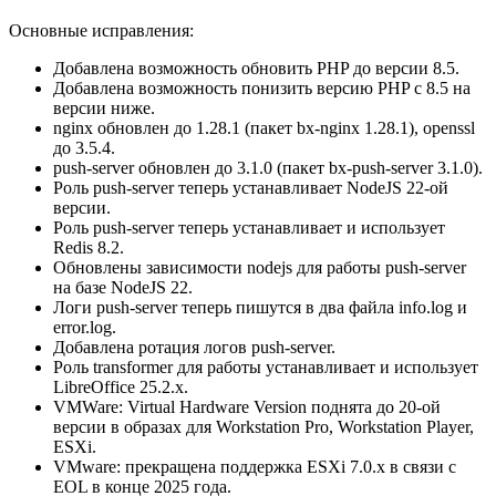
Основные исправления:
Добавлена возможность обновить PHP до версии 8.5.
Добавлена возможность понизить версию PHP с 8.5 на
версии ниже.
nginx обновлен до 1.28.1 (пакет bx-nginx 1.28.1), openssl
до 3.5.4.
push-server обновлен до 3.1.0 (пакет bx-push-server 3.1.0).
Роль push-server теперь устанавливает NodeJS 22-ой
версии.
Роль push-server теперь устанавливает и использует
Redis 8.2.
Обновлены зависимости nodejs для работы push-server
на базе NodeJS 22.
Логи push-server теперь пишутся в два файла info.log и
error.log.
Добавлена ротация логов push-server.
Роль transformer для работы устанавливает и использует
LibreOffice 25.2.x.
VMWare: Virtual Hardware Version поднята до 20-ой
версии в образах для Workstation Pro, Workstation Player,
ESXi.
VMware: прекращена поддержка ESXi 7.0.x в связи с
EOL в конце 2025 года.