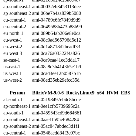
ap-southeast-1
ami-0b032eb3453113dee
ap-southeast-2
ami-06be7b4aa839b5080
eu-central-1
ami-04789c6fe7849d9d9
eu-central-2
ami-0649588b473b88b99
eu-north-1
ami-089b64ab206e8e0ca
eu-west-1
ami-08c0ad565796d5e12
eu-west-2
ami-0d1a8718d2beadf33
eu-west-3
ami-0ca76a03322f4a826
sa-east-1
ami-0ca9eaa41ec3dda17
us-east-1
ami-08a8c3b4143b5e1b9
us-west-1
ami-0cad3ee12b0587b1b
us-west-2
ami-08ed35eb29efcc35d
Регион
BitrixVM-9.0-6_RockyLinux9_x64_HVM_EBS
af-south-1
ami-05198497eb4c8bcde
ap-northeast-1
ami-0ee1cfb5739695c2a
ap-south-1
ami-0459543cd9d664661
ap-southeast-1
ami-0aae1f595ef684284
ap-southeast-2
ami-05ac847abdec3d1f1
eu-central-1
ami-0548aedd84f3c07bc